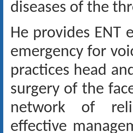
specialtie but also in other s
Prendre rendez-vous en ligne
01 47 27 03 27
Doctor Maurice ROTENBERG
› Ex fellow and resident University and hospitals of Paris
› Medical expert at the court and French social security
› ENT head and neck surgery
Pictures
PUBLICATIONS RÉCENTES