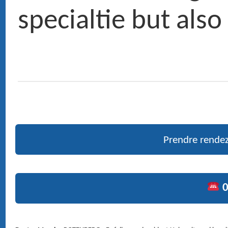
RENDEZ-VOUS
4 Avenue d'Eylau 75116 PARIS ›
Voir le plan
CONTACT
01 47 27 03 27
Service voiturier
Chirurgie : Clinique du Trocadéro, 62 rue de la Tour 75116 PARIS.
MÉDECIN ORL (OTO-RHINO-LARYNGOLOGIE) ET