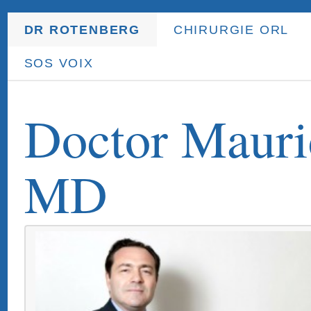
DR ROTENBERG
CHIRURGIE ORL
ORL ENFANT
PR
SOS VOIX
Doctor Maurice Rote
MD
Dr.
Rote
oto-r
laryn
and
neck
Doctor Maurice Rotenberg, MD