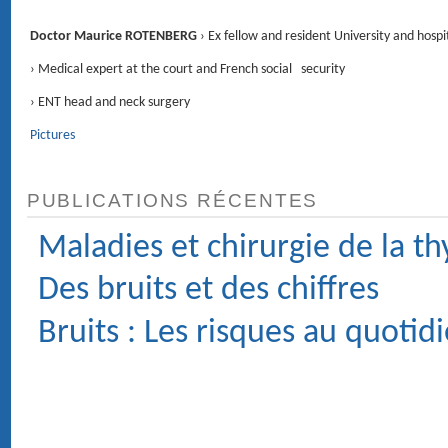
RENDEZ-VOUS
4 Avenue d'Eylau 75116 PARIS ›
Voir le plan
CONTACT
01 47 27 03 27
Service voiturier
Chirurgie : Clinique du Trocadéro, 62 rue de la Tour 75116 PARIS.