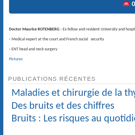
RENDEZ-VOUS
4 Avenue d'Eylau 75116 PARIS ›
Voir le plan
CONTACT
01 47 27 03 27
Service voiturier
Chirurgie : Clinique du Trocadéro, 62 rue de la Tour 75116 PARIS.
MÉDECIN ORL (OTO-RHINO-LARYNGOLOGIE) ET
CHIRURGIE DE LA FACE ET DU COU