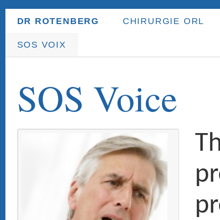
DR ROTENBERG
CHIRURGIE ORL
ORL ENFANT
PR
SOS VOIX
SOS Voice
This service 
proposed to
professional
Lawyers
Politicians
Orators