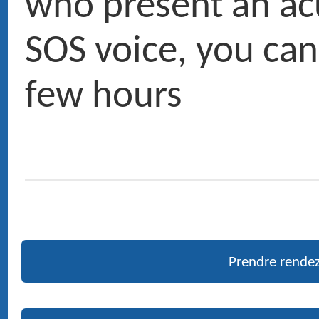
01 47 27 03 27
Doctor Maurice ROTENBERG
› Ex fellow and resident University and hospitals of Paris
› Medical expert at the court and French social security
› ENT head and neck surgery
Pictures
PUBLICATIONS RÉCENTES