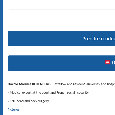
PUBLICATIONS RÉCENTES
RENDEZ-VOUS
4 Avenue d'Eylau 75116 PARIS ›
Voir le plan
CONTACT
01 47 27 03 27
Service voiturier
Chirurgie : Clinique du Trocadéro, 62 rue de la Tour 75116 PARIS.