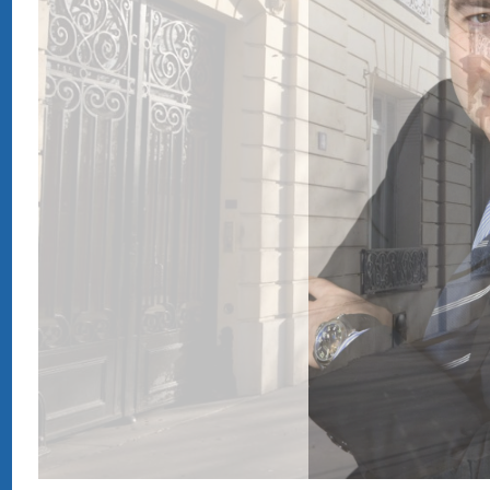
1
2
3
4
Maladies et chirurgie de la thyroïde
Des bruits et des chiffres
Bruits : Les risques au quotidien
Prendre rendez-vous en ligne
01 47 27 03 27
Doctor Maurice ROTENBERG
› Ex fellow and resident University and hospitals of Paris
› Medical expert at the court and French social security
› ENT head and neck surgery
Pictures