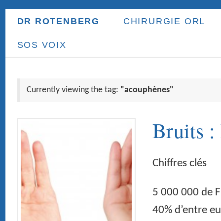
DR ROTENBERG
CHIRURGIE ORL
ORL ENFANT
PR
SOS VOIX
Currently viewing the tag:
"acouphènes"
Bruits : Les risques 
Chiffres clés
5 000 000 de Français peuvent être qu
40% d’entre eux ont moins de 55 ans e
appareillés 40 000 adolescents et jeun
altérations graves du système auditif 
souffrents de troubles auditifs 46% de
d’audition 80% du […]
Continue Reading
→