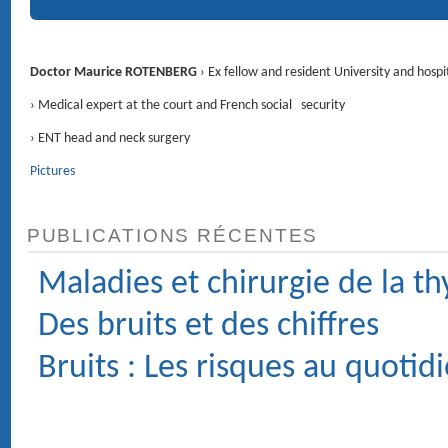
RENDEZ-VOUS
4 Avenue d'Eylau 75116 PARIS ›
Voir le plan
CONTACT
01 47 27 03 27
Service voiturier
Chirurgie : Clinique du Trocadéro, 62 rue de la Tour 75116 PARIS.
MÉDECIN ORL (OTO-RHINO-LARYNGOLOGIE) ET
CHIRURGIE DE LA FACE ET DU COU