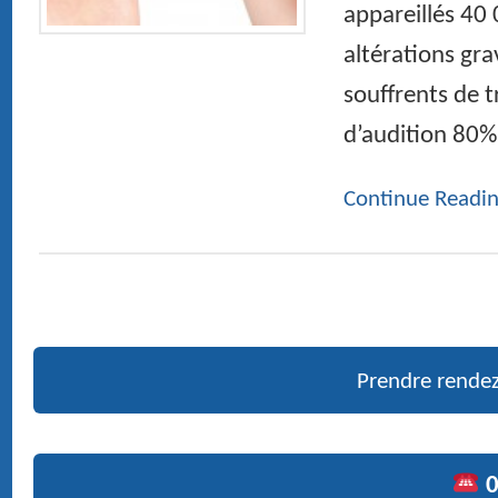
Maladies et chirurgie de la thyroïde
Des bruits et des chiffres
Bruits : Les risques au quotidien
Prendre rendez-vous en ligne
01 47 27 03 27
Doctor Maurice ROTENBERG
› Ex fellow and resident University and hospitals of Paris
› Medical expert at the court and French social security
› ENT head and neck surgery
Pictures
PUBLICATIONS RÉCENTES