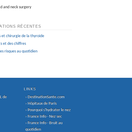
d and neck surgery
ATIONS RÉCENTES
 et chirurgie de la thyroïde
s et des chiffres
Les risques au quotidien
LINKS
L de
›
DestinationSante.com
›
Hôpitaux de Paris
›
Pourquoi s'hydrater le nez
›
France Info - Nez sec
›
France Info - Bruit au
quotidien