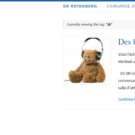
DR ROTENBERG
CHIRURGIE 
Currently viewing the tag:
"db"
Des b
Voici l’é
décibels 
20 dB Un
conversat
salle d’a
Continue