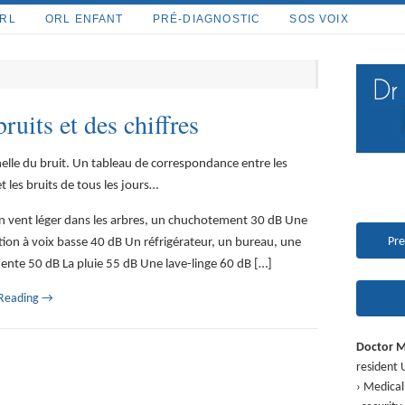
ORL
ORL ENFANT
PRÉ-DIAGNOSTIC
SOS VOIX
ruits et des chiffres
chelle du bruit. Un tableau de correspondance entre les
et les bruits de tous les jours…
 vent léger dans les arbres, un chuchotement 30 dB Une
Pre
ion à voix basse 40 dB Un réfrigérateur, un bureau, une
ttente 50 dB La pluie 55 dB Une lave-linge 60 dB […]
 Reading
→
Doctor 
resident 
› Medical