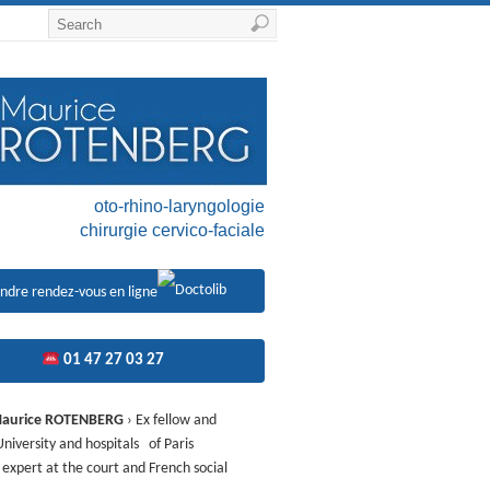
oto-rhino-laryngologie
chirurgie cervico-faciale
ndre rendez-vous en ligne
01 47 27 03 27
Maurice ROTENBERG
› Ex fellow and
University and hospitals of Paris
 expert at the court and French social