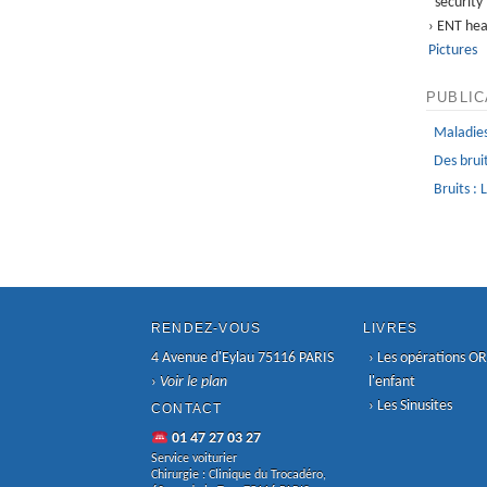
security
› ENT hea
Pictures
PUBLIC
Maladies
Des bruit
Bruits : 
RENDEZ-VOUS
LIVRES
4 Avenue d'Eylau 75116 PARIS
›
Les opérations OR
›
Voir le plan
l'enfant
›
Les Sinusites
CONTACT
01 47 27 03 27
Service voiturier
Chirurgie : Clinique du Trocadéro,