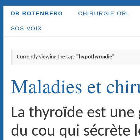
DR ROTENBERG
CHIRURGIE ORL
ORL ENFANT
PR
SOS VOIX
Currently viewing the tag:
"hypothyroïdie"
Maladies et chirurgie de 
La thyroïde est une glande situ
du cou qui sécrète les hormon
thyroïdiennes. Cette glande es
indispensable à la vie car les
thyroïdiennes participent à la
régularisation du métabolisme,