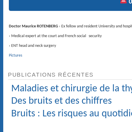
RENDEZ-VOUS
4 Avenue d'Eylau 75116 PARIS ›
Voir le plan
CONTACT
01 47 27 03 27
Service voiturier
Chirurgie : Clinique du Trocadéro, 62 rue de la Tour 75116 PARIS.
MÉDECIN ORL (OTO-RHINO-LARYNGOLOGIE) ET
CHIRURGIE DE LA FACE ET DU COU