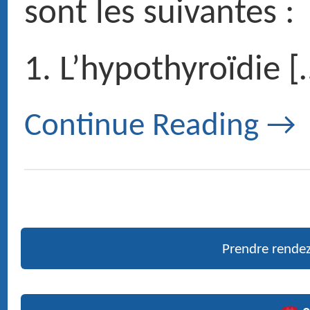
01 47 27 03 27
Doctor Maurice ROTENBERG
› Ex fellow and resident University and hospitals of Paris
› Medical expert at the court and French social security
› ENT head and neck surgery
Pictures
PUBLICATIONS RÉCENTES