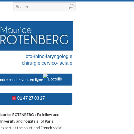
oto-rhino-laryngologie
chirurgie cervico-faciale
ndre rendez-vous en ligne
01 47 27 03 27
Maurice ROTENBERG
› Ex fellow and
University and hospitals of Paris
 expert at the court and French social