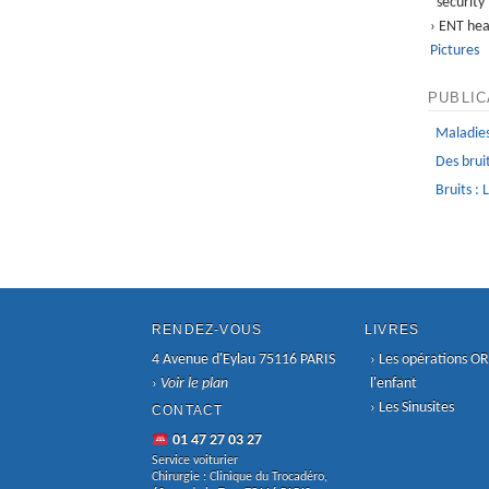
security
› ENT hea
Pictures
PUBLIC
Maladies
Des bruit
Bruits : 
RENDEZ-VOUS
LIVRES
4 Avenue d'Eylau 75116 PARIS
›
Les opérations OR
›
Voir le plan
l'enfant
›
Les Sinusites
CONTACT
01 47 27 03 27
Service voiturier
Chirurgie : Clinique du Trocadéro,