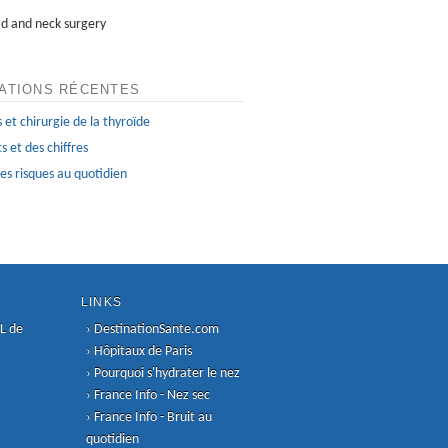
d and neck surgery
ATIONS RÉCENTES
 et chirurgie de la thyroïde
s et des chiffres
Les risques au quotidien
LINKS
L de
›
DestinationSante.com
›
Hôpitaux de Paris
›
Pourquoi s'hydrater le nez
›
France Info - Nez sec
›
France Info - Bruit au
quotidien