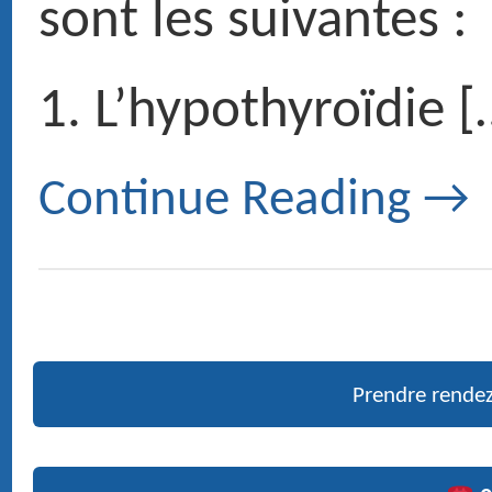
01 47 27 03 27
Doctor Maurice ROTENBERG
› Ex fellow and resident University and hospitals of Paris
› Medical expert at the court and French social security
› ENT head and neck surgery
Pictures
PUBLICATIONS RÉCENTES