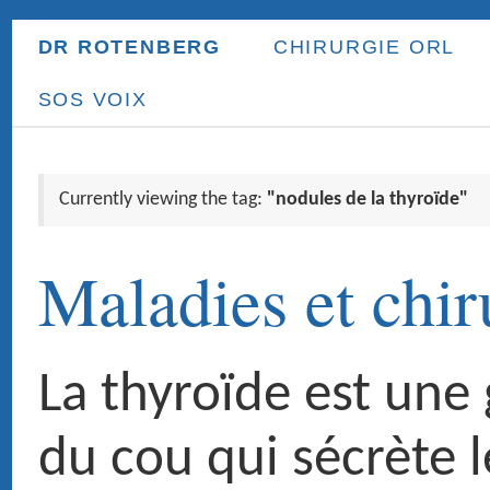
DR ROTENBERG
CHIRURGIE ORL
ORL ENFANT
PR
SOS VOIX
Currently viewing the tag:
"nodules de la thyroïde"
Maladies et chirurgie de 
La thyroïde est une glande situ
du cou qui sécrète les hormon
thyroïdiennes. Cette glande es
indispensable à la vie car les
thyroïdiennes participent à la
régularisation du métabolisme,