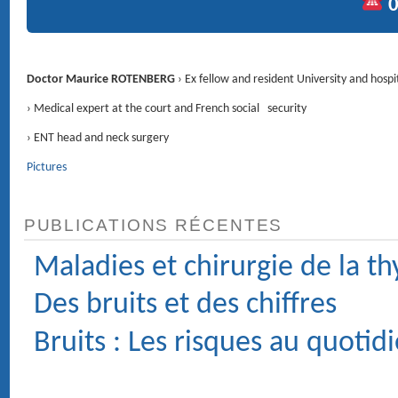
RENDEZ-VOUS
4 Avenue d'Eylau 75116 PARIS ›
Voir le plan
CONTACT
01 47 27 03 27
Service voiturier
Chirurgie : Clinique du Trocadéro, 62 rue de la Tour 75116 PARIS.
MÉDECIN ORL (OTO-RHINO-LARYNGOLOGIE) ET
CHIRURGIE DE LA FACE ET DU COU