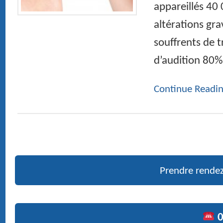
Maladies et chirurgie de la thyroïde
Des bruits et des chiffres
Bruits : Les risques au quotidien
Prendre rendez-vous en ligne
01 47 27 03 27
Doctor Maurice ROTENBERG
› Ex fellow and resident University and hospitals of Paris
› Medical expert at the court and French social security
› ENT head and neck surgery
Pictures
PUBLICATIONS RÉCENTES