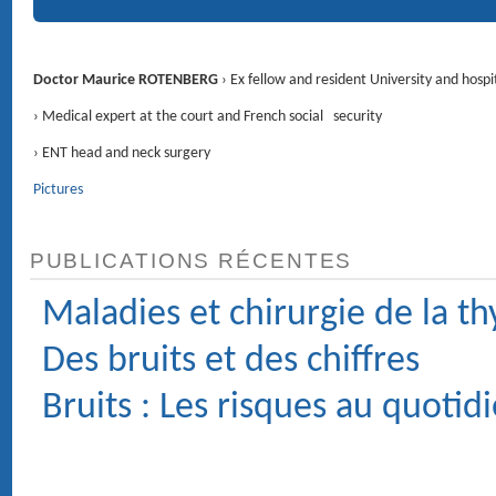
RENDEZ-VOUS
4 Avenue d'Eylau 75116 PARIS ›
Voir le plan
CONTACT
01 47 27 03 27
Service voiturier
Chirurgie : Clinique du Trocadéro, 62 rue de la Tour 75116 PARIS.
MÉDECIN ORL (OTO-RHINO-LARYNGOLOGIE) ET
CHIRURGIE DE LA FACE ET DU COU