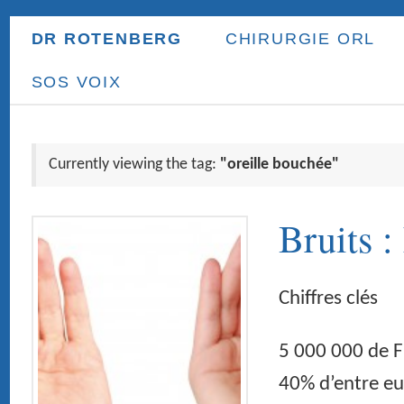
DR ROTENBERG
CHIRURGIE ORL
ORL ENFANT
PR
SOS VOIX
Currently viewing the tag:
"oreille bouchée"
Bruits : Les risques 
Chiffres clés
5 000 000 de Français peuvent être qu
40% d’entre eux ont moins de 55 ans e
appareillés 40 000 adolescents et jeun
altérations graves du système auditif 
souffrents de troubles auditifs 46% de
d’audition 80% du […]
Continue Reading
→