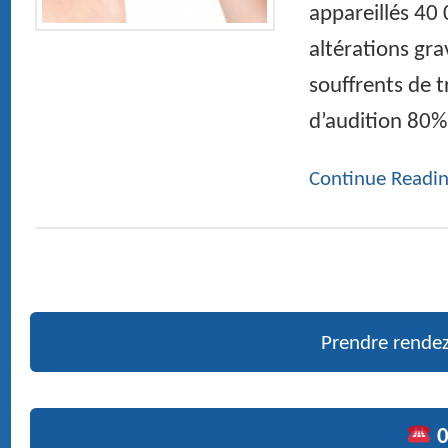
Maladies et chirurgie de la thyroïde
Des bruits et des chiffres
Bruits : Les risques au quotidien
Prendre rendez-vous en ligne
01 47 27 03 27
Doctor Maurice ROTENBERG
› Ex fellow and resident University and hospitals of Paris
› Medical expert at the court and French social security
› ENT head and neck surgery
Pictures
PUBLICATIONS RÉCENTES