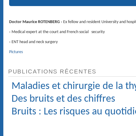
RENDEZ-VOUS
4 Avenue d'Eylau 75116 PARIS ›
Voir le plan
CONTACT
01 47 27 03 27
Service voiturier
Chirurgie : Clinique du Trocadéro, 62 rue de la Tour 75116 PARIS.
MÉDECIN ORL (OTO-RHINO-LARYNGOLOGIE) ET
CHIRURGIE DE LA FACE ET DU COU