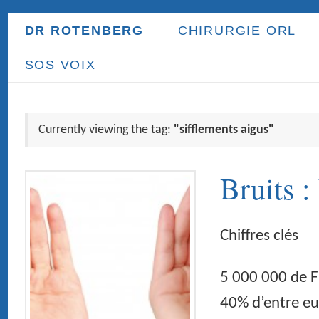
DR ROTENBERG
CHIRURGIE ORL
ORL ENFANT
PR
SOS VOIX
Currently viewing the tag:
"sifflements aigus"
Bruits : Les risques 
Chiffres clés
5 000 000 de Français peuvent être qu
40% d’entre eux ont moins de 55 ans e
appareillés 40 000 adolescents et jeun
altérations graves du système auditif 
souffrents de troubles auditifs 46% de
d’audition 80% du […]
Continue Reading
→